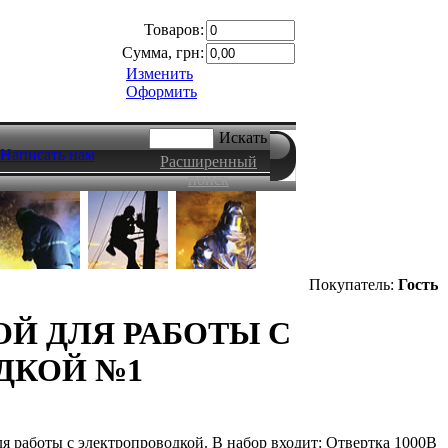
Товаров:
Сумма, грн:
Изменить
Оформить
Искать
Написать нам
Расширенный
поиск
Покупатель:
Гость
Й ДЛЯ РАБОТЫ С
ДКОЙ №1
я работы с электропроводкой. В набор входит: Отвертка 1000В